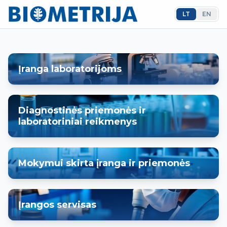
LT
EN
Įranga laboratorijoms
Diagnostinės priemonės ir
laboratoriniai reikmenys
Mokymui skirta įranga ir priemonės
Įrangos servisas